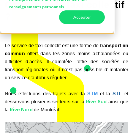
C'est quoi le taxi collectif
renseignements personnels
.
?
Accepter
Le service de taxi collectif est une forme de
transport en
commun
offert dans les zones moins achalandées ou
difficiles d'accès. Il complète l’offre des sociétés de
transport régionales où il n’est pas possible d’implanter
un service d’autobus régulier.
Nous effectuons des trajets avec la
STM
et
la
STL
et
Rive Sud
desservons plusieurs secteurs sur la
ainsi que
Rive Nord
la
de Montréal.