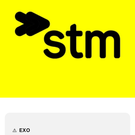
⚠️
EXO