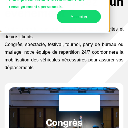
Vous organisez un
renseignements personnels
.
événement ?
Accepter
Confiez-nous la logistique du transport de vos invités et
de vos clients.
Congrès, spectacle, festival, tournoi, party de bureau ou
mariage, notre équipe de répartition 24/7 coordonnera la
mobilisation des véhicules nécessaires pour assurer vos
déplacements.