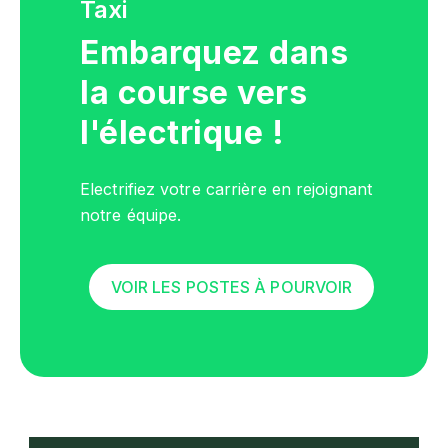
Taxi
Embarquez dans
la course vers
l'électrique !
Electrifiez votre carrière en rejoignant
notre équipe.
VOIR LES POSTES À POURVOIR