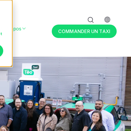
À Propos
 & adapté
r Entreprises
Show submenu for À propos
COMMANDER UN TAXI
nt