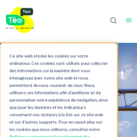
Chauffeurs
À Propos
Sho
Français
Ce site web stocke les cookies sur votre
ordinateur. Ces cookies sont utilisés pour collecter
Un taxi pour l'aéroport
des informations sur la manière dont vous
interagissez avec notre site web et nous
de Montréal ?
permettent de nous souvenir de vous. Nous
utilisons ces informations afin d'améliorer et de
personnaliser votre expérience de navigation, ainsi
que pour les données et les indicateurs
Vous arrivez ou vous
concernant nos visiteurs à la fois sur ce site web
et sur d'autres supports. Pour en savoir plus sur
quittez Montréal ?
les cookies que nous utilisons, consultez notre
Politique concernant le traitement des