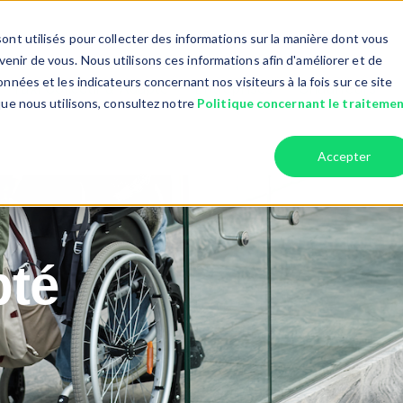
ont utilisés pour collecter des informations sur la manière dont vous
nir de vous. Nous utilisons ces informations afin d'améliorer et de
nnées et les indicateurs concernant nos visiteurs à la fois sur ce site
Taxi Collectif & Adapté
Entreprises
Chauffeurs
r Services
Show submenu for Taxi collectif
Show submenu fo
que nous utilisons, consultez notre
Politique concernant le traiteme
Accepter
pté