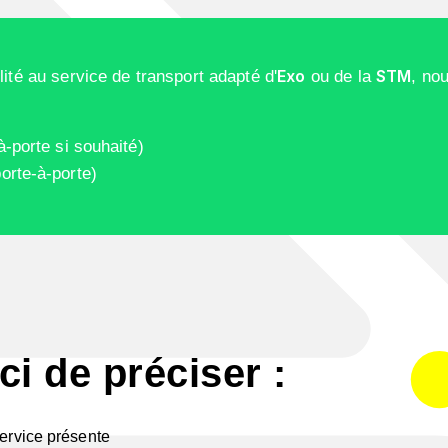
Exo
STM
lité au service de transport adapté d'
ou de la
, no
à-porte si souhaité)
orte-à-porte)
ci de préciser :
service présente