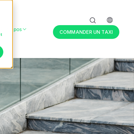
À Propos
 & adapté
r Entreprises
Show submenu for À propos
COMMANDER UN TAXI
nt