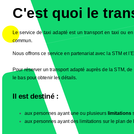
C'est quoi le tra
Le service de taxi adapté est un transport en taxi ou en
commun.
Nous offrons ce service en partenariat avec la STM et l'E
Pour réserver un transport adapté auprès de la STM, de l
le bas pour obtenir les détails.
Il est destiné :
aux personnes ayant une ou plusieurs
limitations
s
aux personnes ayant des limitations sur le plan de l