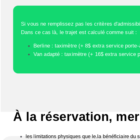
Si vous ne remplissez pas les critères d'admissibi
Dans ce cas là, le trajet est calculé comme suit :
Berline : taximètre (+ 8$ extra service porte-
Van adapté : taximètre (+ 16$ extra service p
À la réservation, mer
les limitations physiques que le.la bénéficiaire du 