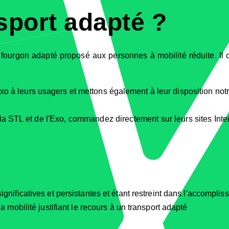
nsport adapté ?
 fourgon adapté proposé aux personnes à mobilité réduite. Il 
xo à leurs usagers et mettons également à leur disposition notr
a STL et de l'Exo, commandez directement sur leurs sites Inter
ignificatives et persistantes et étant restreint dans l'accompli
a mobilité justifiant le recours à un transport adapté