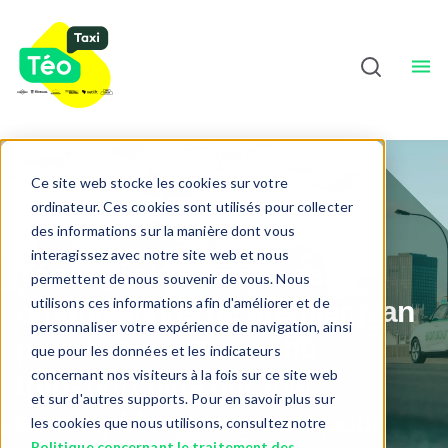
Chauffeurs
À Propos
Sho
Français
Ce site web stocke les cookies sur votre
ordinateur. Ces cookies sont utilisés pour collecter
des informations sur la manière dont vous
Ensemble, changeons la donne
interagissez avec notre site web et nous
Téo Taxi s'associe à des
permettent de nous souvenir de vous. Nous
utilisons ces informations afin d'améliorer et de
organisations de premier plan
personnaliser votre expérience de navigation, ainsi
pour bâtir un avenir du
que pour les données et les indicateurs
concernant nos visiteurs à la fois sur ce site web
transport plus durable,
et sur d'autres supports. Pour en savoir plus sur
accessible et innovant pour
les cookies que nous utilisons, consultez notre
Politique concernant le traitement des