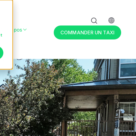
À Propos
 & adapté
r Entreprises
Show submenu for À propos
COMMANDER UN TAXI
nt