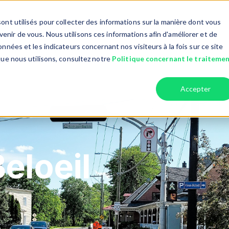
ont utilisés pour collecter des informations sur la manière dont vous
nir de vous. Nous utilisons ces informations afin d'améliorer et de
nnées et les indicateurs concernant nos visiteurs à la fois sur ce site
Taxi Collectif & Adapté
Entreprises
Chauffeurs
r Services
Show submenu for Taxi collectif
Show submenu fo
que nous utilisons, consultez notre
Politique concernant le traiteme
Accepter
Beloeil