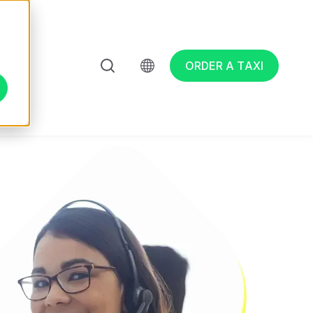
d
ORDER A TAXI
out
ted taxi
siness
Show submenu for About