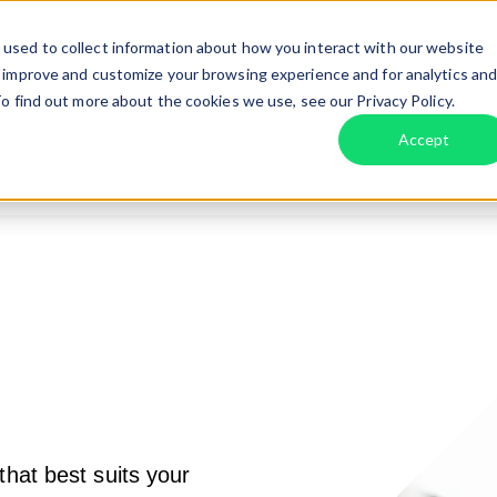
used to collect information about how you interact with our website
o improve and customize your browsing experience and for analytics an
o find out more about the cookies we use, see our Privacy Policy.
Collective/Adapted Taxi
Business
Taxi Drivers
Ab
r Services
Show submenu for Collective/Adap
Show submenu for Bu
Accept
hat best suits your