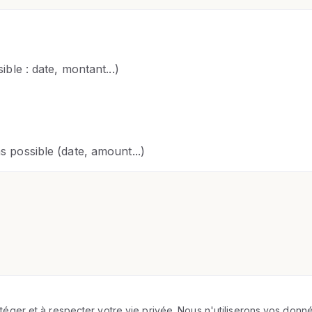
ible : date, montant...)
s possible (date, amount...)
éger et à respecter votre vie privée. Nous n'utiliserons vos don