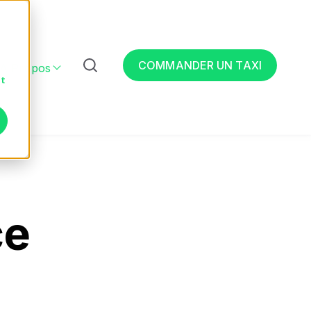
COMMANDER UN TAXI
À Propos
 & adapté
r Entreprises
Show submenu for À propos
nt
ce