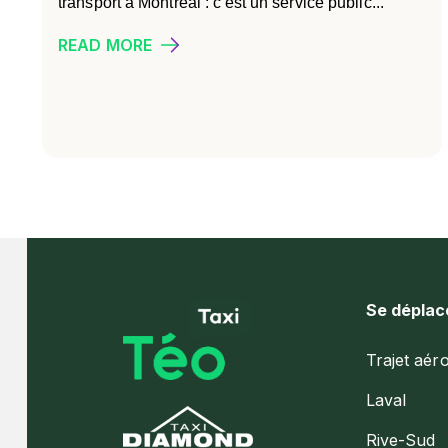
transport à Montréal : c'est un service public...
READ MORE
Se déplac
Trajet aér
Laval
Rive-Sud