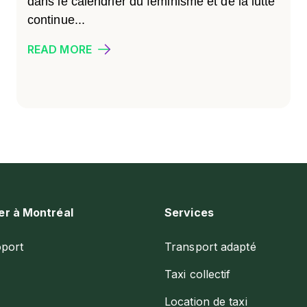
dans le calendrier du féminisme et de la lutte
continue...
READ MORE
er à Montréal
Services
oport
Transport adapté
Taxi collectif
Location de taxi