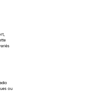
rt,
ette
ariés
adio
iques ou