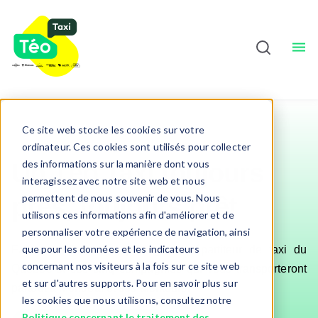
Chauffeurs
À Propos
Sho
Français
Ce site web stocke les cookies sur votre
ordinateur. Ces cookies sont utilisés pour collecter
des informations sur la manière dont vous
Un
Téo Taxi
toujours
interagissez avec notre site web et nous
permettent de nous souvenir de vous. Nous
près,
toujours prêt
utilisons ces informations afin d'améliorer et de
personnaliser votre expérience de navigation, ainsi
que pour les données et les indicateurs
Faites confiance au plus grand répartiteur de taxi du
concernant nos visiteurs à la fois sur ce site web
Québec et ses cinq compagnies qui vous transporteront
et sur d'autres supports. Pour en savoir plus sur
partout à Montréal et ses alentours!
les cookies que nous utilisons, consultez notre
Politique concernant le traitement des