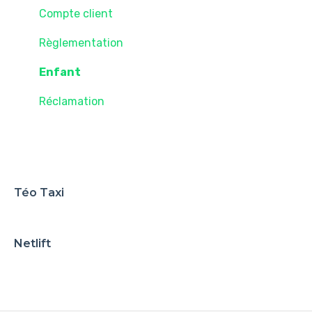
Paiements et facturation
Compte client
Aéroport
Règlementation
Administratif
Enfant
Règlements et politiques
Réclamation
Support et assistance
Normes et règles d'opérations
Téo Taxi
Netlift