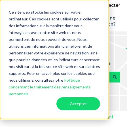
Français
Afficher le sous-menu pour les traduction
Plus de support
Se connecter
Ce site web stocke les cookies sur votre
Accueil
FAQ
Une
ordinateur. Ces cookies sont utilisés pour collecter
Afficher le sous-menu 
suggestion?
des informations sur la manière dont vous
interagissez avec notre site web et nous
permettent de nous souvenir de vous. Nous
utilisons ces informations afin d'améliorer et de
personnaliser votre expérience de navigation, ainsi
que pour les données et les indicateurs concernant
Comment peut-on vous aider ?
nos visiteurs à la fois sur ce site web et sur d'autres
supports. Pour en savoir plus sur les cookies que
nous utilisons, consultez notre
Politique
Il n'y a aucune suggestion car le champ de recherch
concernant le traitement des renseignements
personnels
.
Accepter
Base de connaissances
FAQ Client
Enfant