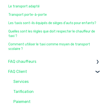
Le transport adapté
Transport porte-à-porte
Les taxis sont-ils équipés de sièges d'auto pour enfants?
Quelles sont les règles que doit respecter le chauffeur de
taxi ?
Comment utiliser le taxi comme moyen de transport
scolaire ?
FAQ chauffeurs
FAQ Client
Devenir chauffeur
Formation des chauffeurs
Services
Outils et Technologies Taxelco
Tarification
Le SEV de Taxelco
Paiement